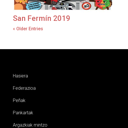
San Fermín 2019
« Older Entries
Hasiera
Federazioa
Peñak
Pankartak
Argazkiak mintzo