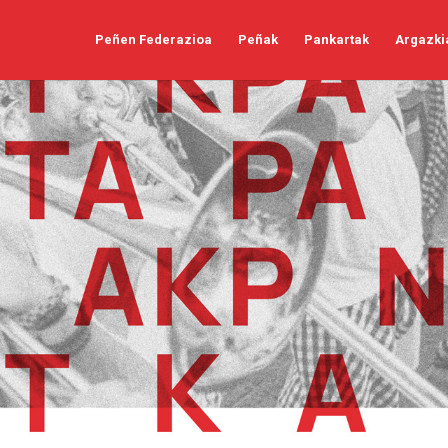
Peñen Federazioa
Peñak
Pankartak
Argazki