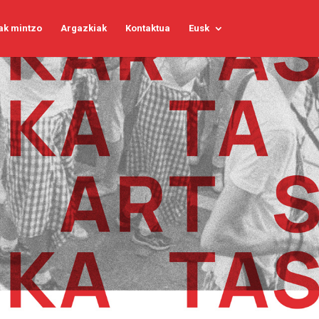
ak mintzo
Argazkiak
Kontaktua
Eusk