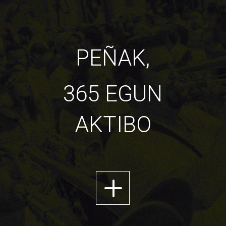
PEÑAK,
365 EGUN
AKTIBO
L