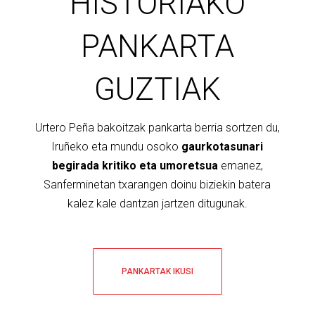
HISTORIAKO
PANKARTA
GUZTIAK
Urtero Peña bakoitzak pankarta berria sortzen du,
Iruñeko eta mundu osoko
gaurkotasunari
begirada kritiko eta umoretsua
emanez,
Sanferminetan txarangen doinu biziekin batera
kalez kale dantzan jartzen ditugunak.
PANKARTAK IKUSI