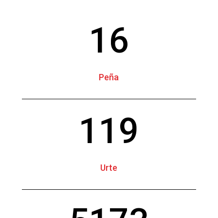
16
Peña
119
Urte