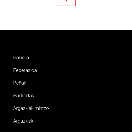
Hasiera
Federazioa
Peñak
Pankartak
Argazkiak mintzo
Argazkiak