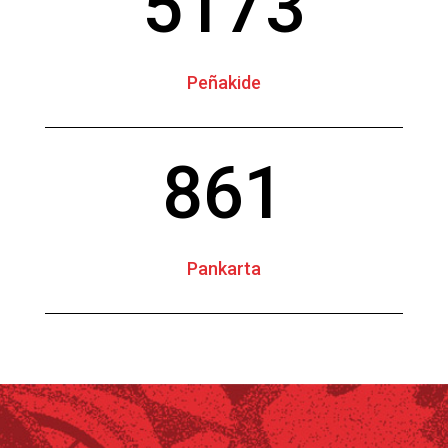
5173
Peñakide
861
Pankarta