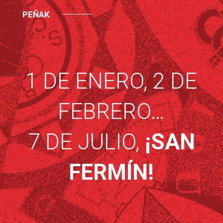
PEÑAK
1 DE ENERO, 2 DE
FEBRERO…
7 DE JULIO,
¡SAN
FERMÍN!