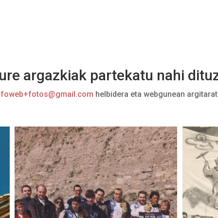
ure argazkiak partekatu nahi ditu
infoweb+fotos@gmail.com
helbidera eta webgunean argitarat