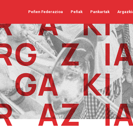
Peñen Federazioa
Peñak
Pankartak
Argazki