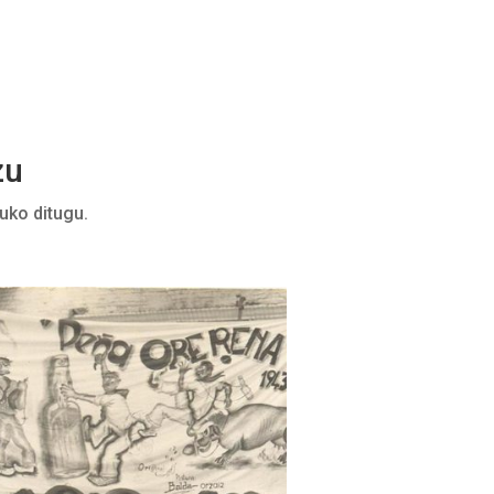
zu
uko ditugu.