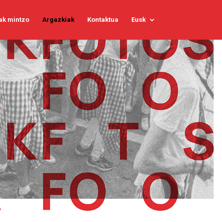
ak mintzo
Argazkiak
Kontaktua
Eusk