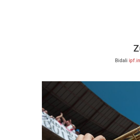
Z
Bidali
ipf.