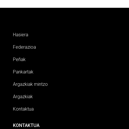
Hasiera
Federazioa
Peñak
Pankartak
Argazkiak mintzo
Argazkiak
Kontaktua
KONTAKTUA