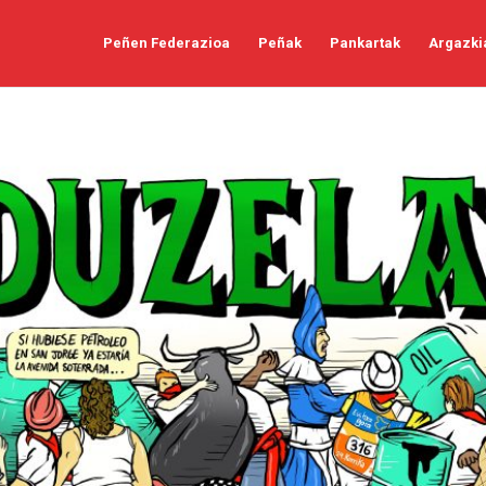
Peñen Federazioa
Peñak
Pankartak
Argazki