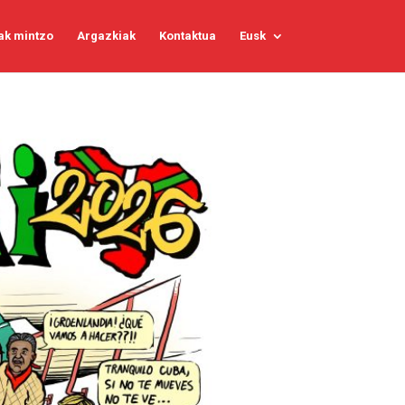
ak mintzo
Argazkiak
Kontaktua
Eusk