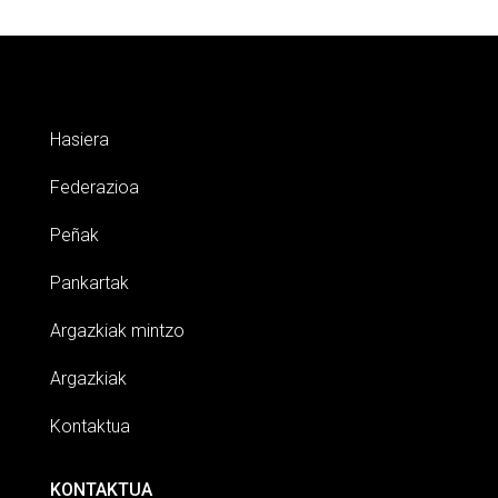
Hasiera
Federazioa
Peñak
Pankartak
Argazkiak mintzo
Argazkiak
Kontaktua
KONTAKTUA