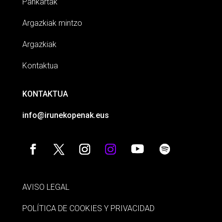
Pankartak
Argazkiak mintzo
Argazkiak
Kontaktua
KONTAKTUA
info@irunekopenak.eus
AVISO LEGAL
POLÍTICA DE COOKIES Y PRIVACIDAD