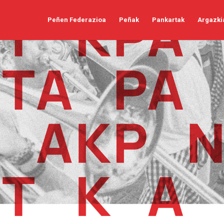
Peñen Federazioa
Peñak
Pankartak
Argazki