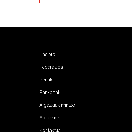
Hasiera
Federazioa
Peñak
Pankartak
Argazkiak mintzo
Argazkiak
Kontaktua