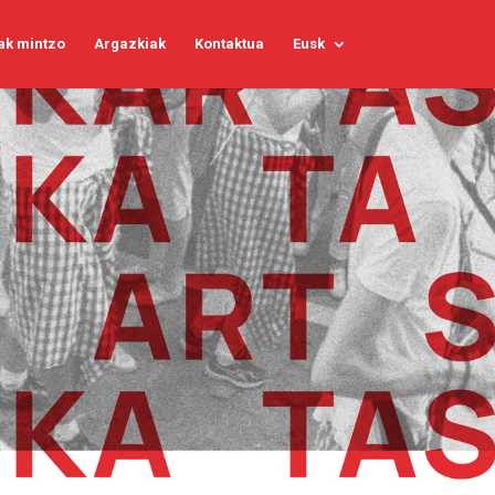
ak mintzo
Argazkiak
Kontaktua
Eusk