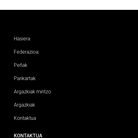
Hasiera
Federazioa
Peñak
Pankartak
Argazkiak mintzo
Argazkiak
Kontaktua
KONTAKTUA