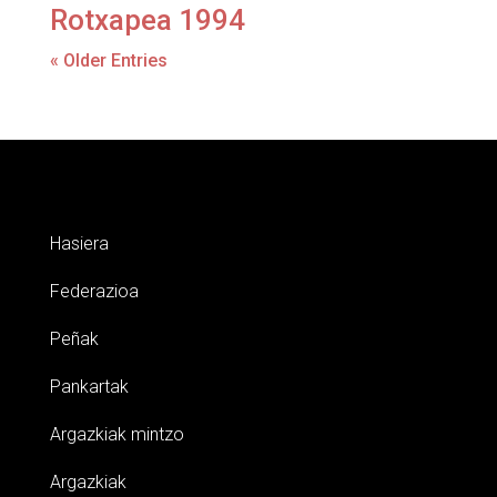
Rotxapea 1994
« Older Entries
Hasiera
Federazioa
Peñak
Pankartak
Argazkiak mintzo
Argazkiak