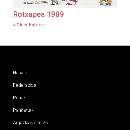
Rotxapea 1989
« Older Entries
Hasiera
Federazioa
Peñak
Pankartak
Argazkiak mintzo