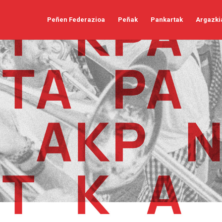
Peñen Federazioa
Peñak
Pankartak
Argazki