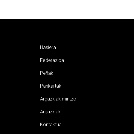
Hasiera
Federazioa
Peñak
Pankartak
Argazkiak mintzo
Argazkiak
Kontaktua