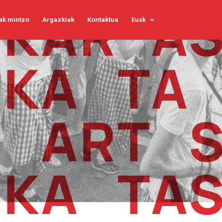
ak mintzo
Argazkiak
Kontaktua
Eusk