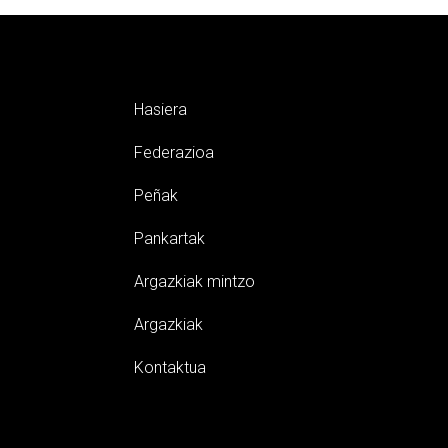
Hasiera
Federazioa
Peñak
Pankartak
Argazkiak mintzo
Argazkiak
Kontaktua