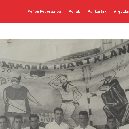
Peñen Federazioa
Peñak
Pankartak
Argazki