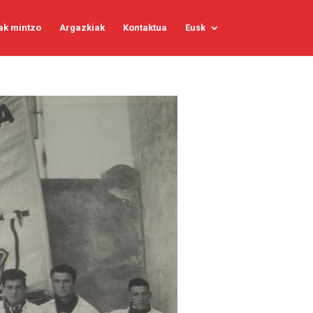
ak mintzo
Argazkiak
Kontaktua
Eusk