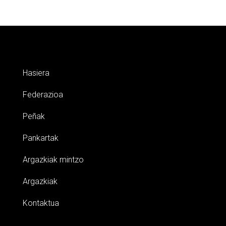
Hasiera
Federazioa
Peñak
Pankartak
Argazkiak mintzo
Argazkiak
Kontaktua