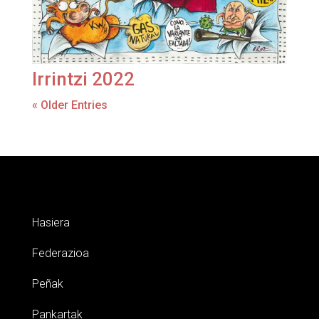
Irrintzi 2022
« Older Entries
Hasiera
Federazioa
Peñak
Pankartak