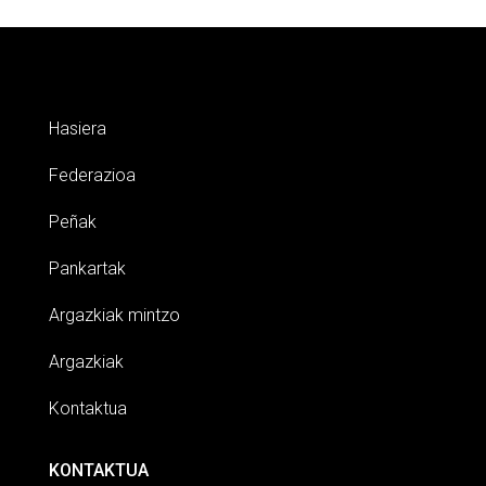
Hasiera
Federazioa
Peñak
Pankartak
Argazkiak mintzo
Argazkiak
Kontaktua
KONTAKTUA