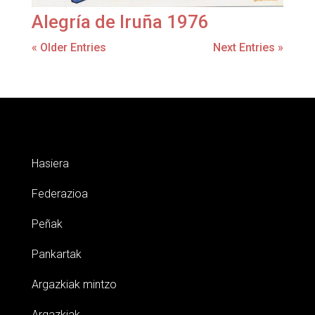
Alegría de Iruña 1976
« Older Entries
Next Entries »
Hasiera
Federazioa
Peñak
Pankartak
Argazkiak mintzo
Argazkiak