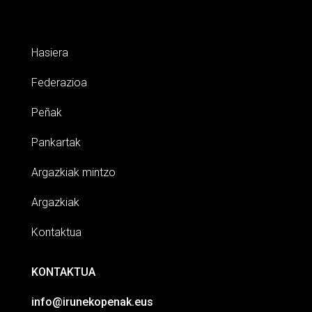
Hasiera
Federazioa
Peñak
Pankartak
Argazkiak mintzo
Argazkiak
Kontaktua
KONTAKTUA
info@irunekopenak.eus