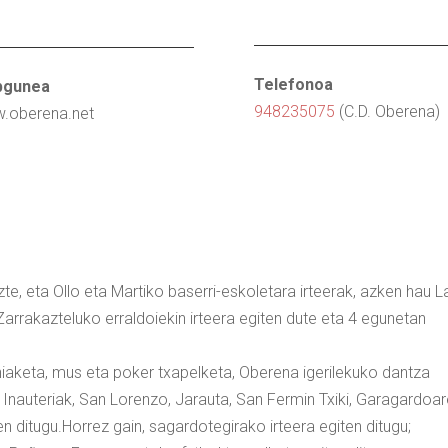
Telefonoa
gunea
948235075
(C.D. Oberena)
.oberena.net
uzte, eta Ollo eta Martiko baserri-eskoletara irteerak, azken hau L
Zarrakazteluko erraldoiekin irteera egiten dute eta 4 egunetan
lehiaketa, mus eta poker txapelketa, Oberena igerilekuko dantza
a Inauteriak, San Lorenzo, Jarauta, San Fermin Txiki, Garagardoa
ditugu.Horrez gain, sagardotegirako irteera egiten ditugu;