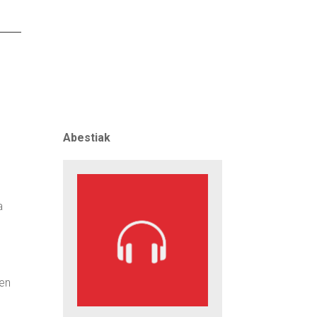
Abestiak
a
ren