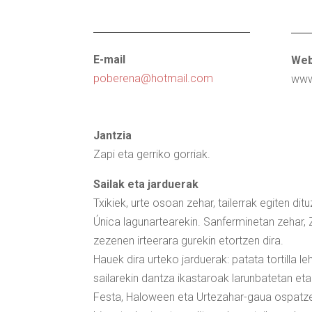
E-mail
Web
poberena@hotmail.com
www
Jantzia
Zapi eta gerriko gorriak.
Sailak eta jarduerak
Txikiek, urte osoan zehar, tailerrak egiten dit
Única lagunartearekin. Sanferminetan zehar, 
zezenen irteerara gurekin etortzen dira.
Hauek dira urteko jarduerak: patata tortilla 
sailarekin dantza ikastaroak larunbatetan et
Festa, Haloween eta Urtezahar-gaua ospatzen 