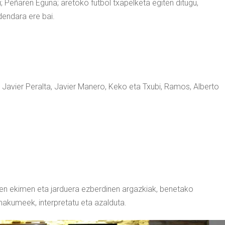
u; Peñaren Eguna; aretoko futbol txapelketa egiten ditugu,
dendara ere bai.
a Javier Peralta, Javier Manero, Keko eta Txubi, Ramos, Alberto
ten ekimen eta jarduera ezberdinen argazkiak, benetako
makumeek, interpretatu eta azalduta.