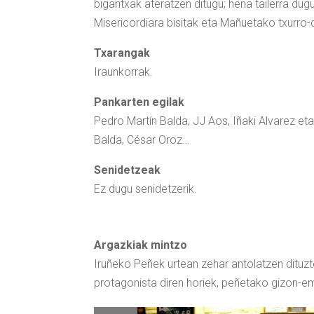
bigantxak ateratzen ditugu; hena tailerra dug
Misericordiara bisitak eta Mañuetako txurro-
Txarangak
Iraunkorrak.
Pankarten egilak
Pedro Martín Balda, JJ Aos, Iñaki Alvarez et
Balda, César Oroz…
Senidetzeak
Ez dugu senidetzerik.
Argazkiak mintzo
Iruñeko Peñek urtean zehar antolatzen dituz
protagonista diren horiek, peñetako gizon-e