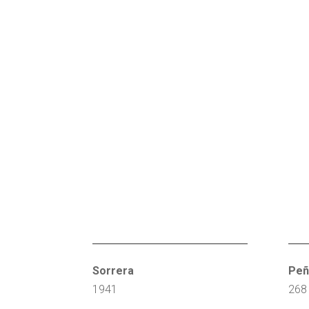
Sorrera
Peñ
1941
268