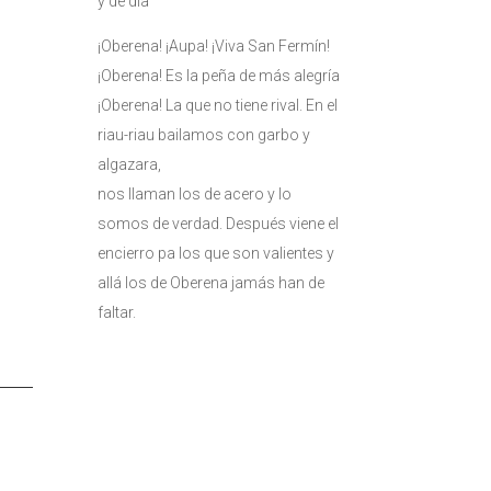
y de día
¡Oberena! ¡Aupa! ¡Viva San Fermín!
¡Oberena! Es la peña de más alegría
¡Oberena! La que no tiene rival. En el
riau-riau bailamos con garbo y
algazara,
nos llaman los de acero y lo
somos de verdad. Después viene el
encierro pa los que son valientes y
allá los de Oberena jamás han de
faltar.