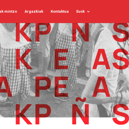
ak mintzo
Argazkiak
Kontaktua
Eusk