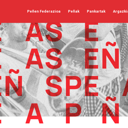
Peñen Federazioa
Peñak
Pankartak
Argazki