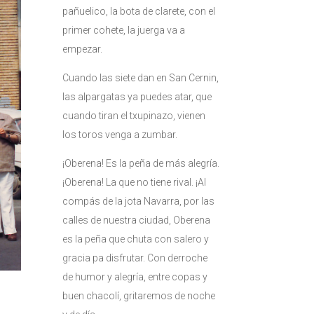
pañuelico, la bota de clarete, con el
primer cohete, la juerga va a
empezar.
Cuando las siete dan en San Cernin,
las alpargatas ya puedes atar, que
cuando tiran el txupinazo, vienen
los toros venga a zumbar.
¡Oberena! Es la peña de más alegría.
¡Oberena! La que no tiene rival. ¡Al
compás de la jota Navarra, por las
calles de nuestra ciudad, Oberena
es la peña que chuta con salero y
gracia pa disfrutar. Con derroche
de humor y alegría, entre copas y
buen chacolí, gritaremos de noche