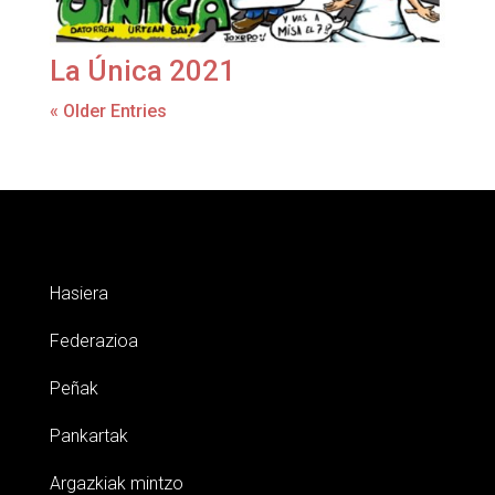
La Única 2021
« Older Entries
Hasiera
Federazioa
Peñak
Pankartak
Argazkiak mintzo