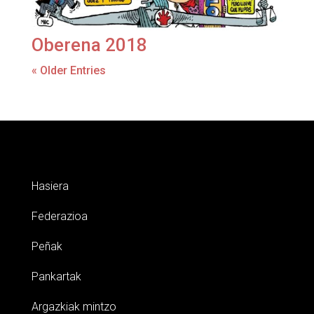
Oberena 2018
« Older Entries
Hasiera
Federazioa
Peñak
Pankartak
Argazkiak mintzo