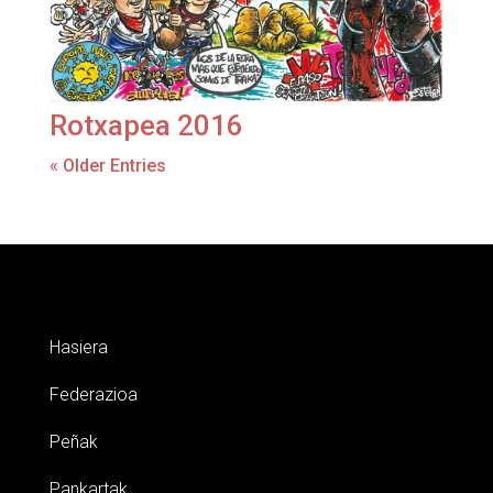
Rotxapea 2016
« Older Entries
Hasiera
Federazioa
Peñak
Pankartak