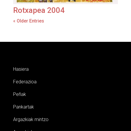
Rotxapea 2004
« Older Entries
Hasiera
Federazioa
Peñak
Pankartak
Argazkiak mintzo