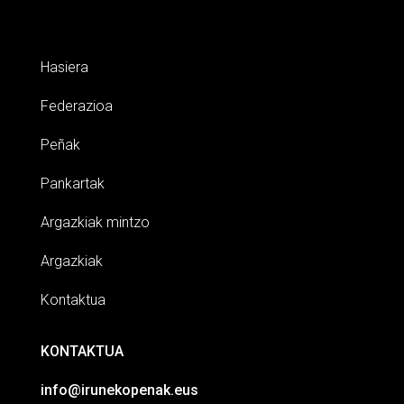
Hasiera
Federazioa
Peñak
Pankartak
Argazkiak mintzo
Argazkiak
Kontaktua
KONTAKTUA
info@irunekopenak.eus