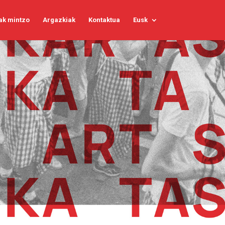
ak mintzo
Argazkiak
Kontaktua
Eusk