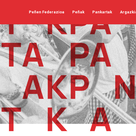
Peñen Federazioa
Peñak
Pankartak
Argazki