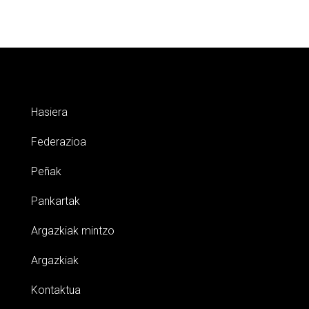
Hasiera
Federazioa
Peñak
Pankartak
Argazkiak mintzo
Argazkiak
Kontaktua