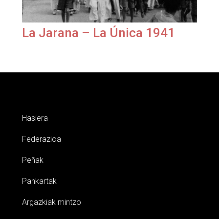
La Jarana – La Única 1941
Hasiera
Federazioa
Peñak
Pankartak
Argazkiak mintzo