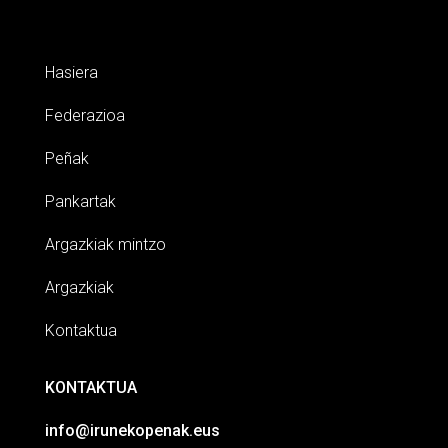
Hasiera
Federazioa
Peñak
Pankartak
Argazkiak mintzo
Argazkiak
Kontaktua
KONTAKTUA
info@irunekopenak.eus