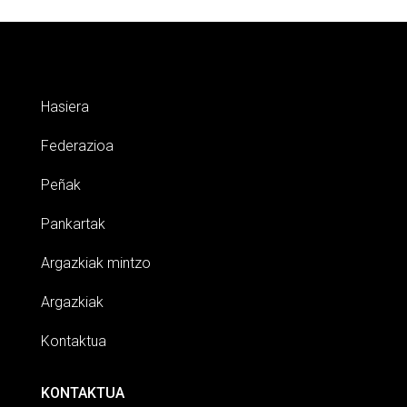
Hasiera
Federazioa
Peñak
Pankartak
Argazkiak mintzo
Argazkiak
Kontaktua
KONTAKTUA