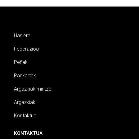
Hasiera
Federazioa
Peñak
Pankartak
Argazkiak mintzo
Argazkiak
Kontaktua
KONTAKTUA