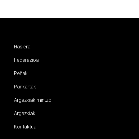
Hasiera
Federazioa
Peñak
Pankartak
Argazkiak mintzo
Argazkiak
Kontaktua