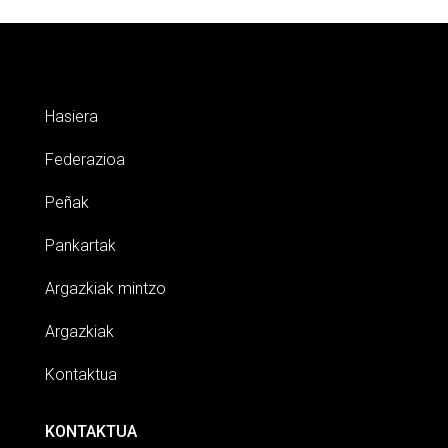
Hasiera
Federazioa
Peñak
Pankartak
Argazkiak mintzo
Argazkiak
Kontaktua
KONTAKTUA