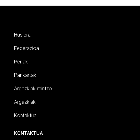
Hasiera
Federazioa
Peñak
Pankartak
Argazkiak mintzo
Argazkiak
Kontaktua
KONTAKTUA