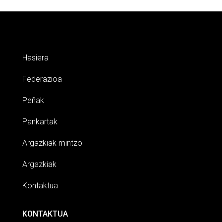
Hasiera
Federazioa
Peñak
Pankartak
Argazkiak mintzo
Argazkiak
Kontaktua
KONTAKTUA