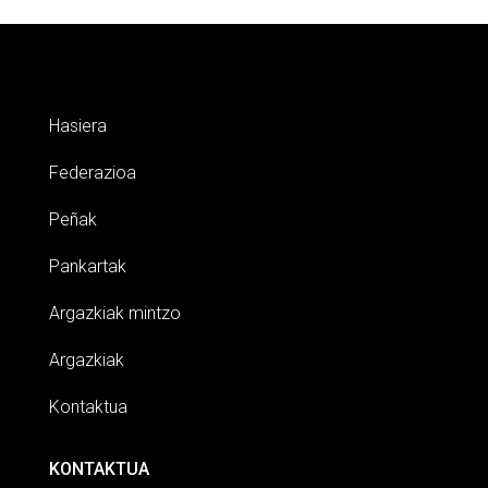
Hasiera
Federazioa
Peñak
Pankartak
Argazkiak mintzo
Argazkiak
Kontaktua
KONTAKTUA