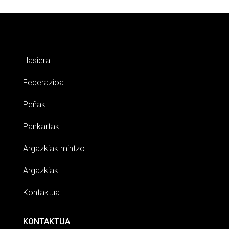
Hasiera
Federazioa
Peñak
Pankartak
Argazkiak mintzo
Argazkiak
Kontaktua
KONTAKTUA