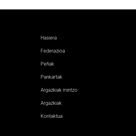
Hasiera
Federazioa
Peñak
Pankartak
Argazkiak mintzo
Argazkiak
Kontaktua