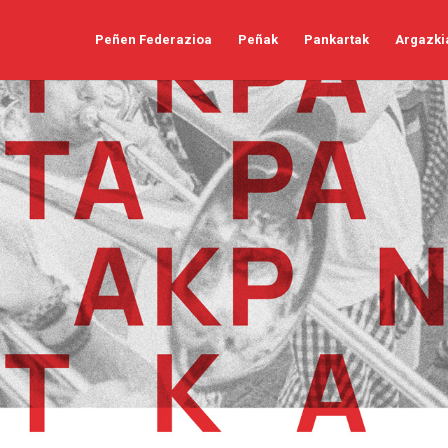
Peñen Federazioa
Peñak
Pankartak
Argazki