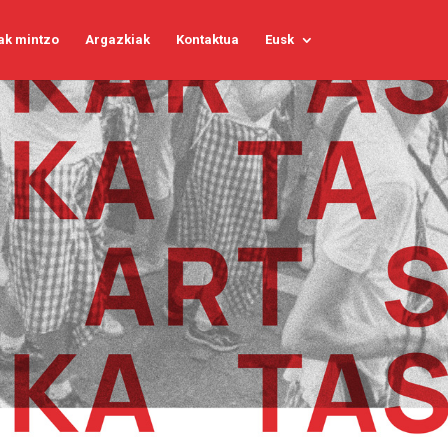
ak mintzo
Argazkiak
Kontaktua
Eusk