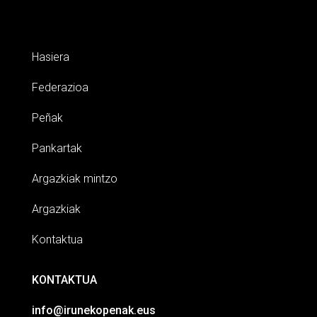
Hasiera
Federazioa
Peñak
Pankartak
Argazkiak mintzo
Argazkiak
Kontaktua
KONTAKTUA
info@irunekopenak.eus