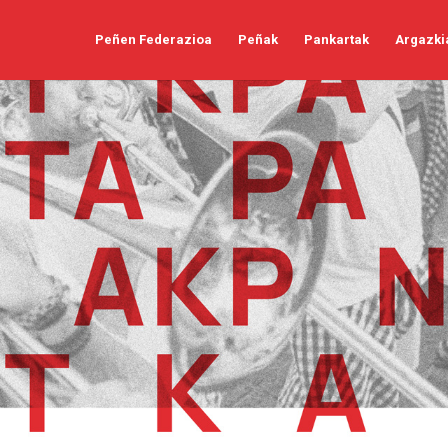
Peñen Federazioa
Peñak
Pankartak
Argazki