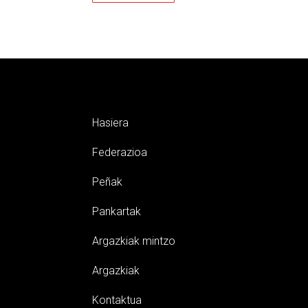
Hasiera
Federazioa
Peñak
Pankartak
Argazkiak mintzo
Argazkiak
Kontaktua