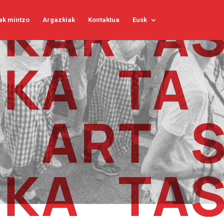
ak mintzo
Argazkiak
Kontaktua
Eusk