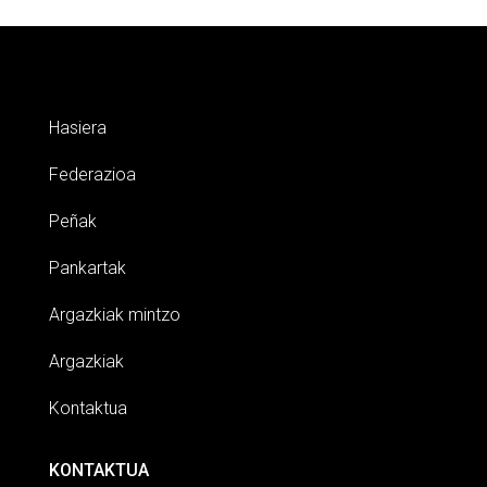
Hasiera
Federazioa
Peñak
Pankartak
Argazkiak mintzo
Argazkiak
Kontaktua
KONTAKTUA