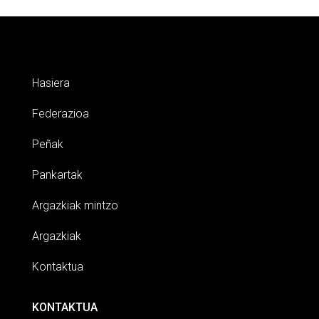
Hasiera
Federazioa
Peñak
Pankartak
Argazkiak mintzo
Argazkiak
Kontaktua
KONTAKTUA