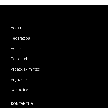
Hasiera
Federazioa
Peñak
Pankartak
Argazkiak mintzo
Argazkiak
Kontaktua
KONTAKTUA