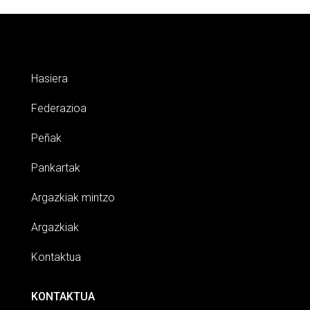
Hasiera
Federazioa
Peñak
Pankartak
Argazkiak mintzo
Argazkiak
Kontaktua
KONTAKTUA