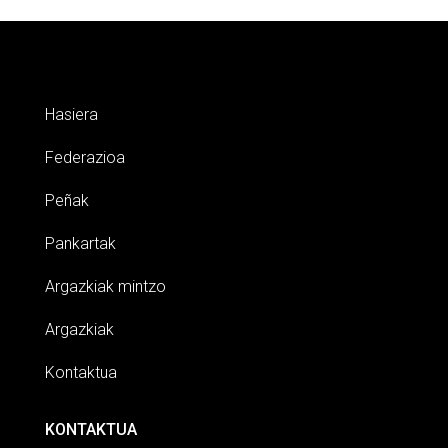
Hasiera
Federazioa
Peñak
Pankartak
Argazkiak mintzo
Argazkiak
Kontaktua
KONTAKTUA