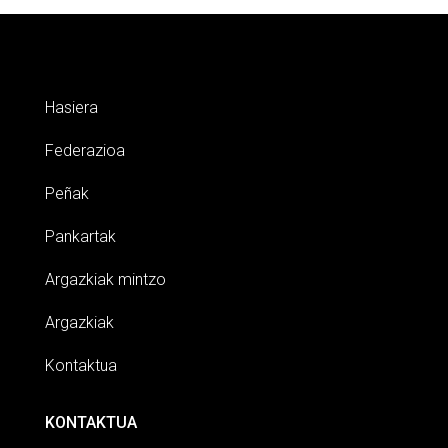
Hasiera
Federazioa
Peñak
Pankartak
Argazkiak mintzo
Argazkiak
Kontaktua
KONTAKTUA