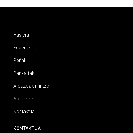
Hasiera
Federazioa
Peñak
Pankartak
Argazkiak mintzo
Argazkiak
Kontaktua
KONTAKTUA