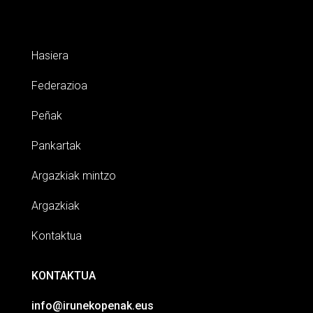
Hasiera
Federazioa
Peñak
Pankartak
Argazkiak mintzo
Argazkiak
Kontaktua
KONTAKTUA
info@irunekopenak.eus