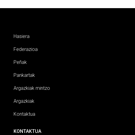
Hasiera
Federazioa
Peñak
Pankartak
Argazkiak mintzo
Argazkiak
Kontaktua
KONTAKTUA