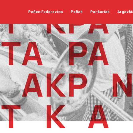
Peñen Federazioa
Peñak
Pankartak
Argazki