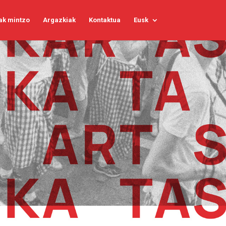
ak mintzo
Argazkiak
Kontaktua
Eusk